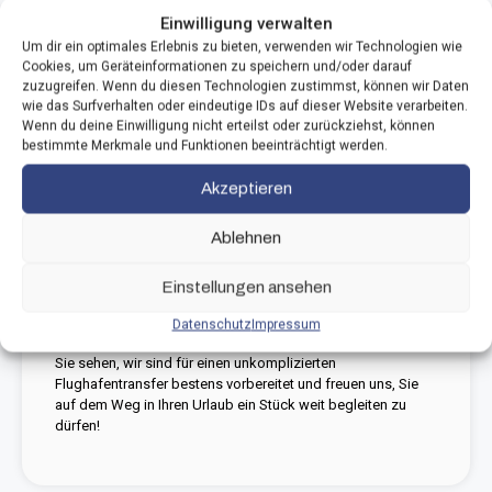
Sie sparen Zeit, Nerven und Geld, denn günstig ist ein
Einwilligung verwalten
Flughafentransfer mit unseren Bussen auf jeden Fall.
Um dir ein optimales Erlebnis zu bieten, verwenden wir Technologien wie
Cookies, um Geräteinformationen zu speichern und/oder darauf
Auch auf das richtige Timing kommt es an. Das heißt, Sie
zuzugreifen. Wenn du diesen Technologien zustimmst, können wir Daten
müssen abhängig vom Reiseziel bereits ein bis zwei
wie das Surfverhalten oder eindeutige IDs auf dieser Website verarbeiten.
Stunden vor Abflug am Flughafen sein, bei Transatlantik-
Wenn du deine Einwilligung nicht erteilst oder zurückziehst, können
und Interkontinentalflügen sogar drei Stunden. Wir
bestimmte Merkmale und Funktionen beeinträchtigt werden.
planen
ausreichend Zeit
ein: Für die Fahrt, um in Ruhe das
Gepäck aufzugeben, zum Gate zu gelangen und sogar noch
Akzeptieren
eine Tasse Kaffee trinken zu können. Daher planen wir die
Routen so, dass wir auch mögliche Staus im Idealfall
Ablehnen
umgehen. Bei Ihrer Rückkehr von einer hoffentlich
erholsamen Reise erwarten wir Sie abfahrtbereit am
Ankunftsterminal, um Sie wieder sicher nach Hause zu
Einstellungen ansehen
bringen. Unsere Fahrer/innen informieren sich vorab genau,
wann und wo Sie landen, wobei evtl.
Datenschutz
Impressum
Flugzeitenverschiebungen im Auge behalten werden. Wie
Sie sehen, wir sind für einen unkomplizierten
Flughafentransfer bestens vorbereitet und freuen uns, Sie
auf dem Weg in Ihren Urlaub ein Stück weit begleiten zu
dürfen!