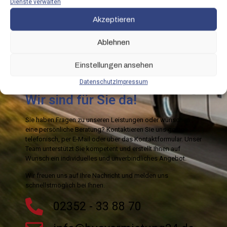
Dienste verwalten
Akzeptieren
Absenden
Ablehnen
Einstellungen ansehen
Datenschutz
Impressum
Wir sind für Sie da!
Sie haben Fragen zu unseren Leistungen oder wünschen
eine persönliche Beratung? Kontaktieren Sie uns gerne
telefonisch, per E-Mail oder über das Kontaktformular. Unser
Team unterstützt Sie kompetent und erstellt Ihnen auf
Wunsch ein individuelles und unverbindliches Angebot.
Wir freuen uns auf Ihre Nachricht und melden uns
schnellstmöglich bei Ihnen.
02352 - 33 88 70