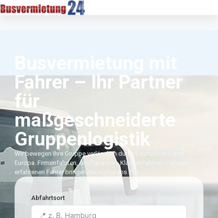
Busvermietung mit
Fahrer – Ihr Partner
für
maßgeschneiderte
Gruppenlogistik
Wir bewegen Ihre Gruppe verlässlich durch Deutschland und
Europa. Firmenfahrten, Großgruppen, Klassenfahrten – unsere
erfahrenen Fahrer bringen Sie sicher ans Ziel.
Abfahrtsort