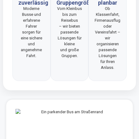
zuverlässig
Gruppengröße
planbar
Moderne
Vom Kleinbus
Ob
Busse und
bis zum
Klassenfahrt,
erfahrene
Reisebus
Firmenausflug
Fahrer
– wir bieten
oder
sorgen für
passende
Vereinsfahrt –
eine sichere
Lösungen für
wir
und
kleine
organisieren
angenehme
und große
passende
Fahrt.
Gruppen.
Lösungen
für Ihren
Anlass.