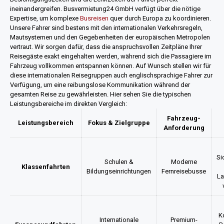
ineinandergreifen. Busvermietung24 GmbH verfügt über die nötige
Expertise, um komplexe
Busreisen
quer durch Europa zu koordinieren.
Unsere Fahrer sind bestens mit den internationalen Verkehrsregeln,
Mautsystemen und den Gegebenheiten der europäischen Metropolen
vertraut. Wir sorgen dafür, dass die anspruchsvollen Zeitpläne Ihrer
Reisegäste exakt eingehalten werden, während sich die Passagiere im
Fahrzeug vollkommen entspannen können. Auf Wunsch stellen wir für
diese internationalen Reisegruppen auch englischsprachige Fahrer zur
Verfügung, um eine reibungslose Kommunikation während der
gesamten Reise zu gewährleisten. Hier sehen Sie die typischen
Leistungsbereiche im direkten Vergleich:
Fahrzeug-
Leistungsbereich
Fokus & Zielgruppe
Anforderung
Si
Schulen &
Moderne
Klassenfahrten
Bildungseinrichtungen
Fernreisebusse
La
K
Internationale
Premium-