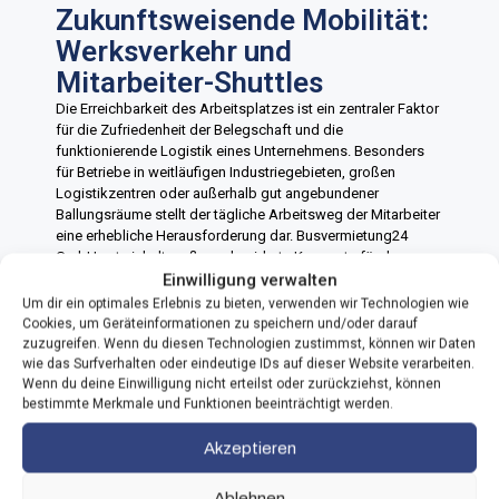
Zukunftsweisende Mobilität:
Werksverkehr und
Mitarbeiter-Shuttles
Die Erreichbarkeit des Arbeitsplatzes ist ein zentraler Faktor
für die Zufriedenheit der Belegschaft und die
funktionierende Logistik eines Unternehmens. Besonders
für Betriebe in weitläufigen Industriegebieten, großen
Logistikzentren oder außerhalb gut angebundener
Ballungsräume stellt der tägliche Arbeitsweg der Mitarbeiter
eine erhebliche Herausforderung dar. Busvermietung24
GmbH entwickelt maßgeschneiderte Konzepte für den
betrieblichen Werksverkehr, die exakt auf die Schichtzeiten
Einwilligung verwalten
und Standorte Ihres Unternehmens abgestimmt sind.
Um dir ein optimales Erlebnis zu bieten, verwenden wir Technologien wie
Cookies, um Geräteinformationen zu speichern und/oder darauf
Mit einem organisierten Zubringerdienst sichern Sie die
zuzugreifen. Wenn du diesen Technologien zustimmst, können wir Daten
Pünktlichkeit Ihrer Teams und positionieren sich als
wie das Surfverhalten oder eindeutige IDs auf dieser Website verarbeiten.
moderner, vorausschauender Arbeitgeber. Wir übernehmen
Wenn du deine Einwilligung nicht erteilst oder zurückziehst, können
die komplette operative Planung, sodass Ihre
bestimmte Merkmale und Funktionen beeinträchtigt werden.
Personalabteilung spürbar entlastet wird.
Akzeptieren
Ablehnen