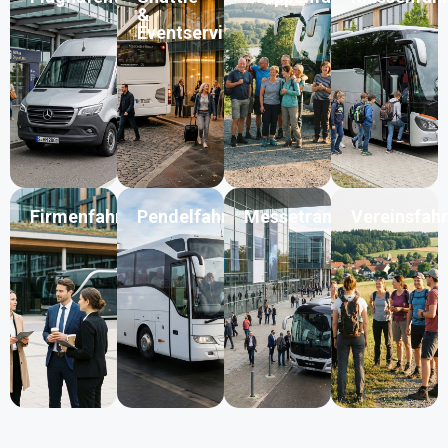
&
Eventservice
Firmenfahrten
Pendelfahrten
Messetransfer
Vereinsfah