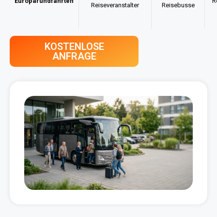
Europarundfahrten
R
Reiseveranstalter
Reisebusse
KOSTENLOSE
ANFRAGE